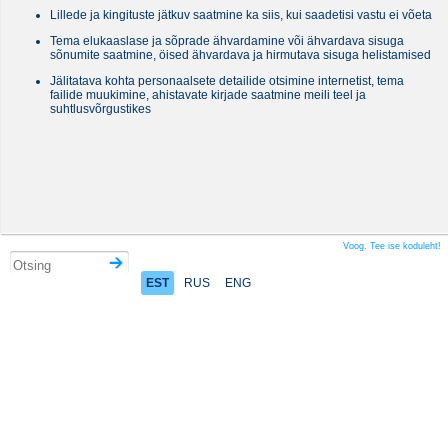
Lillede ja kingituste jätkuv saatmine ka siis, kui saadetisi vastu ei võeta
Tema elukaaslase ja sõprade ähvardamine või ähvardava sisuga
sõnumite saatmine, öised ähvardava ja hirmutava sisuga helistamised
Jälitatava kohta personaalsete detailide otsimine internetist, tema
failide muukimine, ahistavate kirjade saatmine meili teel ja
suhtlusvõrgustikes
Voog. Tee ise koduleht!
EST
RUS
ENG