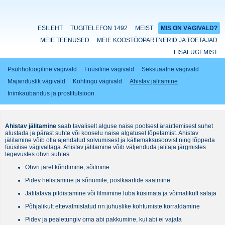
ESILEHT
TUGITELEFON 1492
MEIST
MIS ON VÄGIVALD?
MEIE TEENUSED
MEIE KOOSTÖÖPARTNERID JA TOETAJAD
LISALUGEMIST
Psühholoogiline vägivald
Füüsiline vägivald
Seksuaalne vägivald
Majanduslik vägivald
Kohtingu vägivald
Ahistav jälitamine
Inimkaubandus ja prostitutsioon
Ahistav jälitamine
saab tavaliselt alguse naise poolsest äraütlemisest suhet
alustada ja pärast suhte või kooselu naise algatusel lõpetamist. Ahistav
jälitamine võib olla ajendatud solvumisest ja kättemaksusoovist ning lõppeda
füüsilise vägivallaga. Ahistav jälitamine võib väljenduda jälitaja järgmistes
tegevustes ohvri suhtes:
Ohvri järel kõndimine, sõitmine
Pidev helistamine ja sõnumite, postkaartide saatmine
Jälitatava pildistamine või filmimine luba küsimata ja võimalikult salaja
Põhjalikult ettevalmistatud nn juhuslike kohtumiste korraldamine
Pidev ja pealetungiv oma abi pakkumine, kui abi ei vajata